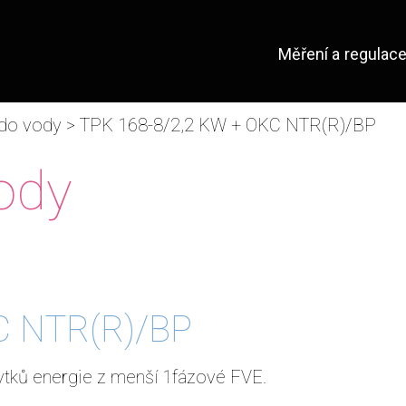
Měření a regulac
do vody
> TPK 168-8/2,2 KW + OKC NTR(R)/BP
ody
C NTR(R)/BP
ytků energie z menší 1fázové FVE.