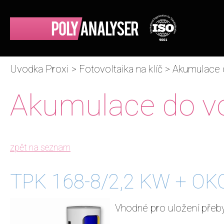
Uvodka Proxi
>
Fotovoltaika na klíč
>
Akumulace 
Akumulace do v
zpět na seznam
TPK 168-8/2,2 KW + OK
Vhodné pro uložení přeb