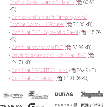
Dražice Solar - Jaromír Hanzlík
(
80,67
kB)
Cerfikovaná montážní firma systémů
Dražice Solar - Jiří Raušer
(
76,36 kB)
Certifikát FVE - Syrovátko Pavel
(
115,76
kB)
Certifikát navrhování FVE
(
56,99 kB)
Osvědčení o profesní kvalifikaci FVE
(
124,71 kB)
Certifikát PROXITECH s.r.o.
(
86,49 kB)
Certifikát Jiří Raušer
(
1 131,36 kB)