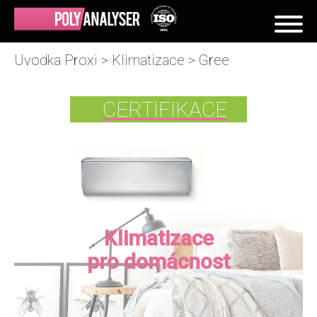
Uvodka Proxi
>
Klimatizace
>
Gree
CERTIFIKACE
Klimatizace
pro domácnost