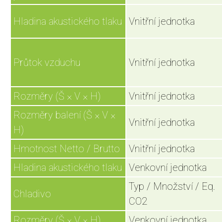
Hladina akustického tlaku
Vnitřní jednotka
Průtok vzduchu
Vnitřní jednotka
Rozměry (Š × V × H)
Vnitřní jednotka
Rozměry balení (Š × V ×
Vnitřní jednotka
H)
Hmotnost Netto / Brutto
Vnitřní jednotka
Hladina akustického tlaku
Venkovní jednotka
Typ / Množství / Eq.
Chladivo
CO2
Rozměry (Š × V × H)
Venkovní jednotka