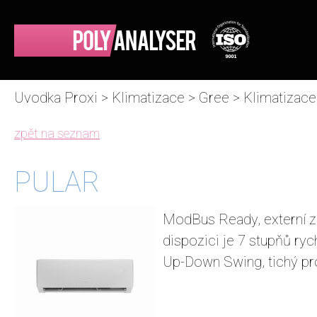
Uvodka Proxi
>
Klimatizace
>
Gree
>
Klimatizac
zpět na seznam
PULAR
ModBus Ready, externí za
dispozici je 7 stupňů ryc
Up-Down Swing, tichý pr