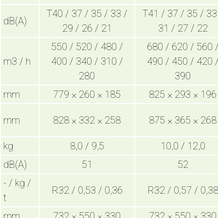
T40 / 37 / 35 / 33 /
T41 / 37 / 35 / 33
dB(A)
29 / 26 / 21
31 / 27 / 22
550 / 520 / 480 /
680 / 620 / 560 
m3 / h
400 / 340 / 310 /
490 / 450 / 420 
280
390
mm
779 × 260 × 185
825 × 293 × 196
mm
828 × 332 × 258
875 × 365 × 268
kg
8,0 / 9,5
10,0 / 12,0
dB(A)
51
52
- / kg /
R32 / 0,53 / 0,36
R32 / 0,57 / 0,3
t
mm
732 × 550 × 330
732 × 550 × 330