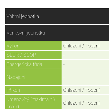
Vnitřní jednotka
Venkovní jednotka
Výkon
Chlazení / Topení
SEER / SCOP
-
Energetická třída
-
Napájení
-
Příkon
Chlazení / Topení
Jmenovitý (maximální)
Chlazení / Topení
proud