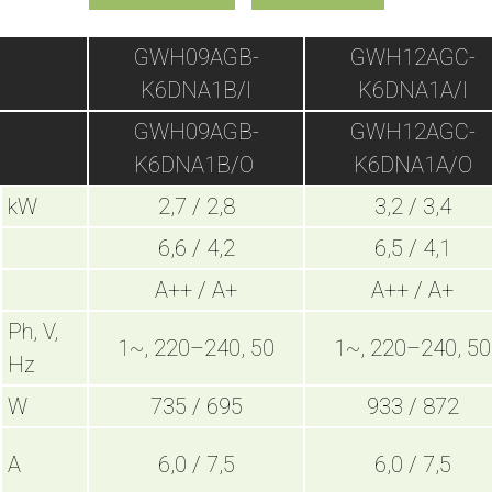
GWH09AGB-
GWH12AGC-
K6DNA1B/I
K6DNA1A/I
GWH09AGB-
GWH12AGC-
K6DNA1B/O
K6DNA1A/O
kW
2,7 / 2,8
3,2 / 3,4
6,6 / 4,2
6,5 / 4,1
A++ / A+
A++ / A+
Ph, V,
1~, 220–240, 50
1~, 220–240, 50
Hz
W
735 / 695
933 / 872
A
6,0 / 7,5
6,0 / 7,5