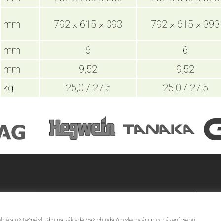
mm
792 × 615 × 393
792 × 615 × 393
mm
6
6
mm
9,52
9,52
kg
25,0 / 27,5
25,0 / 27,5
KONTAKTUJTE NÁS
plné a užitečné služby na základě Vašich údajů o sledování procházení webu.