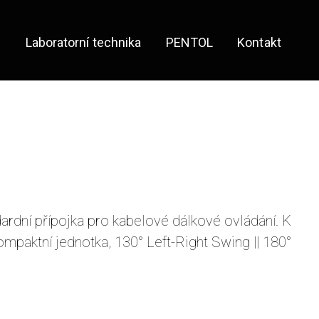
e
Laboratorní technika
PENTOL
Kontakt
ardní přípojka pro kabelové dálkové ovládání. K
ompaktní jednotka, 130° Left-Right Swing || 180°