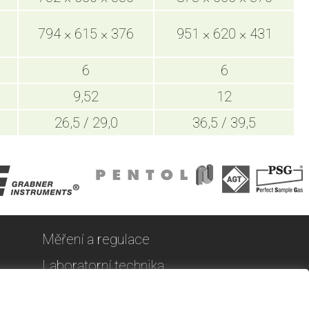
794 × 615 × 376
951 × 620 × 431
6
6
9,52
12
26,5 / 29,0
36,5 / 39,5
Měření a regulace
Laboratorní technika
PENTOL