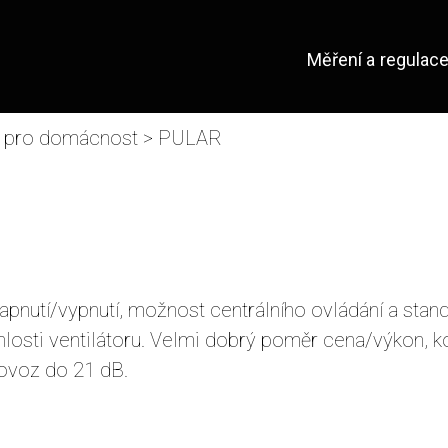
Měření a regulac
e pro domácnost
> PULAR
pnutí/vypnutí, možnost centrálního ovládání a stand
hlosti ventilátoru. Velmi dobrý poměr cena/výkon, k
ovoz do 21 dB.