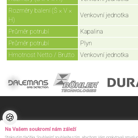
Rozměry balení (Š × V ×
Venkovní jednotka
H)
Průměr potrubí
Kapalina
Průměr potrubí
Plyn
Hmotnost Netto / Brutto
Venkovní jednotka
🍪
© Proxitech s.r.o. 2026.
Vytvořilo
ANAWE
Na Vašem soukromí nám záleží
Stisknutím tlačítka „Souhlasím“ souhlasíte s tím, abychom Vám poskytovali smyslu