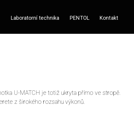
e
Laboratorní technika
PENTOL
Kontakt
notka U-MATCH je totiž ukryta přímo ve stropě.
berete z širokého rozsahu výkonů.