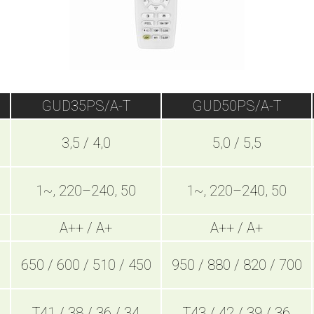
GUD35PS/A-T
GUD50PS/A-T
3,5 / 4,0
5,0 / 5,5
1~, 220–240, 50
1~, 220–240, 50
A++ / A+
A++ / A+
650 / 600 / 510 / 450
950 / 880 / 820 / 700
T41 / 38 / 36 / 34
T43 / 42 / 39 / 36