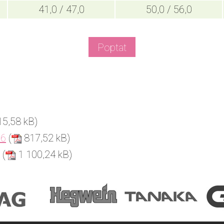
41,0 / 47,0
50,0 / 56,0
Poptat
5,58 kB)
F6
(
817,52 kB)
(
1 100,24 kB)