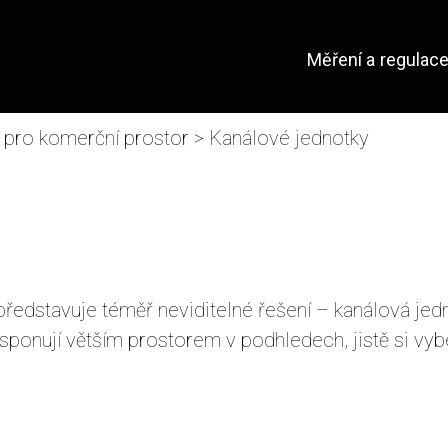
Měření a regulac
 pro komerční prostor
> Kanálové jednotky
představuje téměř neviditelné řešení – kanálová jed
isponují větším prostorem v podhledech, jistě si vy