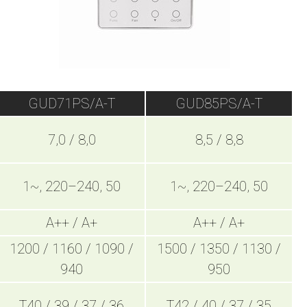
GUD71PS/A-T
GUD85PS/A-T
7,0 / 8,0
8,5 / 8,8
1~, 220–240, 50
1~, 220–240, 50
A++ / A+
A++ / A+
1200 / 1160 / 1090 /
1500 / 1350 / 1130 /
940
950
T40 / 39 / 37 / 36
T42 / 40 / 37 / 35