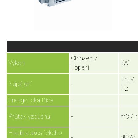
Chlazení /
Výkon
kW
Topení
Ph, V,
Napájení
-
Hz
Energetická třída
-
Průtok vzduchu
-
m3 / h
Hladina akustického
-
dB(A)