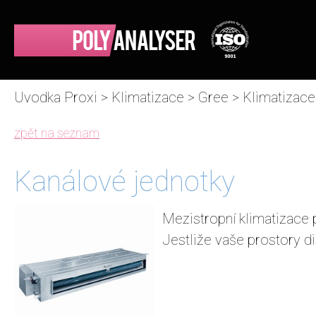
Uvodka Proxi
>
Klimatizace
>
Gree
>
Klimatizace
zpět na seznam
Kanálové jednotky
Mezistropní klimatizace 
Jestliže vaše prostory d