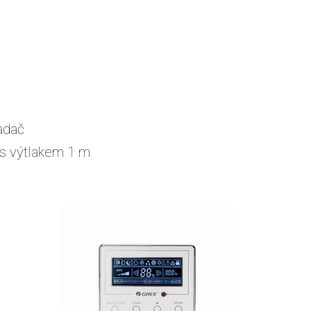
adač
s výtlakem 1 m