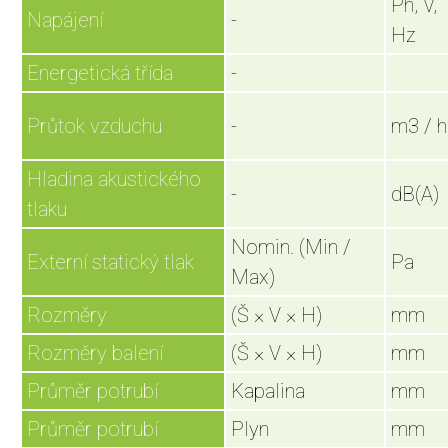
Ph, V,
Napájení
-
Hz
Energetická třída
-
Průtok vzduchu
-
m3 / h
Hladina akustického
-
dB(A)
tlaku
Nomin. (Min /
Externí statický tlak
Pa
Max)
Rozměry
(Š × V × H)
mm
Rozměry balení
(Š × V × H)
mm
Průměr potrubí
Kapalina
mm
Průměr potrubí
Plyn
mm