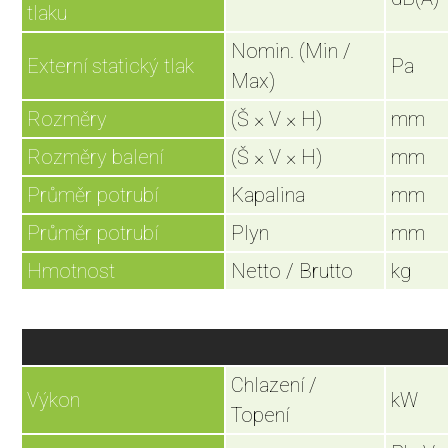
tlaku
Nomin. (Min /
Externí statický tlak
Pa
Max)
Rozměry
(Š × V × H)
mm
Rozměry balení
(Š × V × H)
mm
Průměr potrubí
Kapalina
mm
Průměr potrubí
Plyn
mm
Hmotnost
Netto / Brutto
kg
Chlazení /
Výkon
kW
Topení