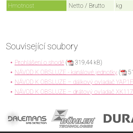
Hmotnost
Netto / Brutto
kg
Související soubory
Prohlášení o shodě
(
319,44 kB)
NÁVOD K OBSLUZE - kanálové jednotky
(
51
NÁVOD K OBSLUZE – dálkový ovladač YAP1
NÁVOD K OBSLUZE – drátový ovladač XK117