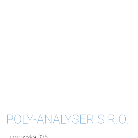
POLY-ANALYSER S.R.O.
Litvínovská 336