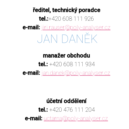
ředitel, technický poradce
tel.:
+420 608 111 926
e-mail:
jiri.rauser@poly-analyser.cz
JAN DANĚK
manažer obchodu
tel.:
+420 608 111 934
e-mail:
jan.danek@poly-analyser.cz
účetní oddělení
tel.:
+420 476 111 204
e-mail:
uctarna@poly-analyser.cz