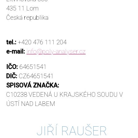
435 11 Lom
Česká republika
tel.:
+420 476 111 204
e-mail:
info@poly-analyser.cz
IČO:
64651541
DIČ:
CZ64651541
SPISOVÁ ZNAČKA:
C10238 VEDENÁ U KRAJSKÉHO SOUDU V
ÚSTÍ NAD LABEM
JIŘÍ RAUŠER