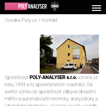
Uvodka Poly cz
>
Kontakt
Společnost
POLY-ANALYSER s.r.o.
vznikla již
roku 1993 a to společenstvím vlastníků. Od
svého vzniku se společnost zabývá oblastmi
měřící a automatizační techniky, analyzátory a
laboratorní technikou. Vysokou kvalitu služeb