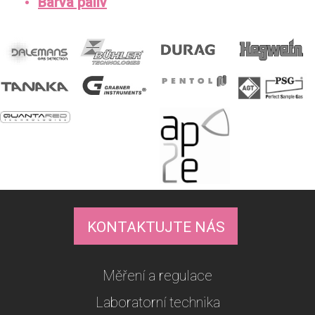
Barva paliv
KONTAKTUJTE NÁS
Měření a regulace
Laboratorní technika