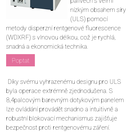
palivech s velmi
nízkým obsahem síry
(ULS) pomocí
metody disperzní rentgenové fluorescence
(WDXRF) s vlnovou délkou, což je rychlá,
snadná a ekonomická technika.
Poptat
Díky svému vyhrazenému designu pro ULS
byla operace extrémně zjednodušena. S
8,4palcovým barevným dotykovým panelem
lze ovládání provádět snadno a intuitivně a
robustní blokovací mechanismus zajišťuje
bezpečnost proti rentgenovému záření.