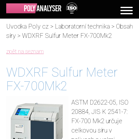
Uvodka Poly cz
>
Laboratorní technika
>
Obsah
síry
> WDXRF Sulfur Meter FX-700Mk2
zpět na seznam
WDXRF Sulfur Meter
FX-700Mk2
ASTM D2622-05, ISO
20884, JIS K 2541-7:
FX-700 Mk2 určuje
celkovou síru v