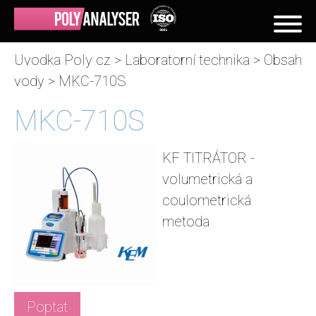
Uvodka Poly cz
>
Laboratorní technika
>
Obsah
vody
> MKC-710S
MKC-710S
KF TITRÁTOR -
volumetrická a
coulometrická
metoda
Poptat