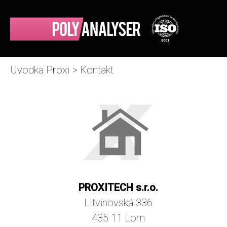
Uvodka Proxi
>
Kontakt
PROXITECH s.r.o.
Litvínovská 336
435 11 Lom