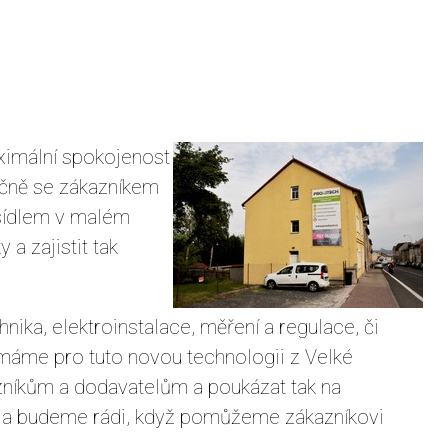
aximální spokojenost
ečně se zákazníkem
 sídlem v malém
a zajistit tak
ika, elektroinstalace, měření a regulace, či
ož máme pro tuto novou technologii z Velké
kazníkům a dodavatelům a poukázat tak na
ch a budeme rádi, když pomůžeme zákazníkovi