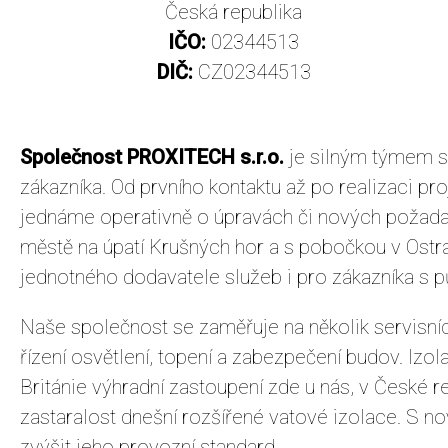
Česká republika
IČO:
02344513
DIČ:
CZ02344513
Společnost PROXITECH s.r.o.
je silným týmem s 
zákazníka. Od prvního kontaktu až po realizaci p
jednáme operativně o úpravách či nových požadav
městě na úpatí Krušných hor a s pobočkou v Ostr
jednotného dodavatele služeb i pro zákazníka s 
Naše společnost se zaměřuje na několik servisních
řízení osvětlení, topení a zabezpečení budov. Izo
Británie výhradní zastoupení zde u nás, v České r
zastaralost dnešní rozšířené vatové izolace. S 
zvýšit jeho provozní standard.