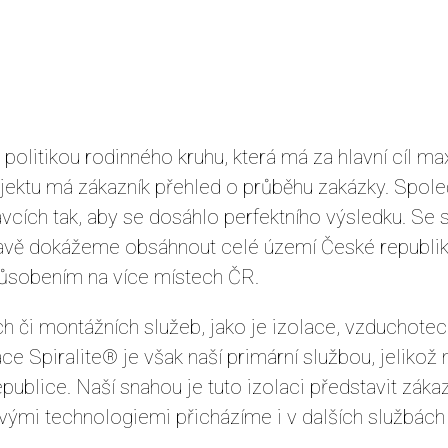
politikou rodinného kruhu, která má za hlavní cíl m
rojektu má zákazník přehled o průběhu zakázky. Spol
cích tak, aby se dosáhlo perfektního výsledku. Se
avě dokážeme obsáhnout celé území České republiky 
působením na více místech ČR.
 či montážních služeb, jako je izolace, vzduchotechn
lace Spiralite® je však naší primární službou, jelik
epublice. Naší snahou je tuto izolaci představit zá
novými technologiemi přicházíme i v dalších službá