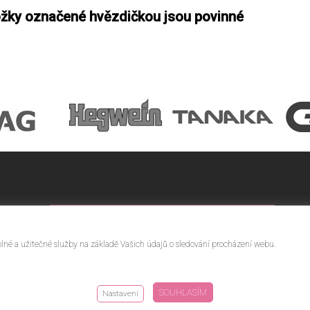
ožky označené hvězdičkou jsou povinné
KONTAKTUJTE NÁS
plné a užitečné služby na základě Vašich údajů o sledování procházení webu.
SOUHLASÍM
Nastavení