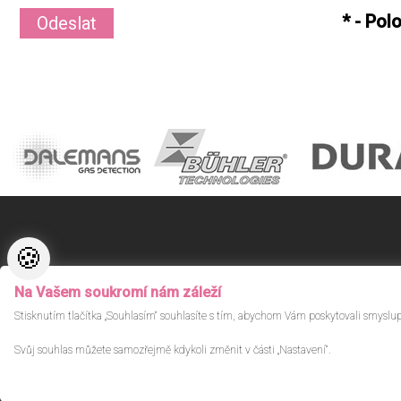
*
- Pol
🍪
© Proxitech s.r.o. 2026.
Vytvořilo
ANAWE
Na Vašem soukromí nám záleží
Stisknutím tlačítka „Souhlasím“ souhlasíte s tím, abychom Vám poskytovali smyslu
Svůj souhlas můžete samozřejmě kdykoli změnit v části „Nastavení“.