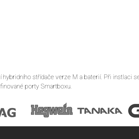
hybridního střídače verze M a baterií. Při instlaci 
efinované porty Smartboxu.