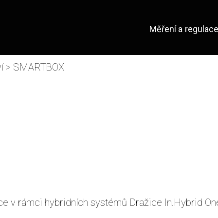
Měření a regulac
í
> SMARTBOX
ce v rámci hybridních systémů Dražice In.Hybrid On