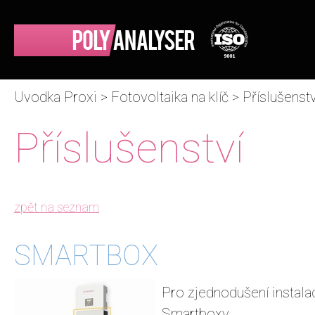
Uvodka Proxi
>
Fotovoltaika na klíč
>
Příslušenstv
Příslušenství
zpět na seznam
SMARTBOX
Pro zjednodušení instala
Smartboxy.