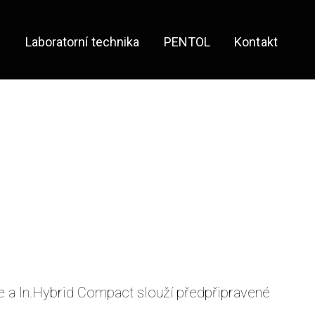
e
Laboratorní technika
PENTOL
Kontakt
e a In.Hybrid Compact slouží předpřipravené