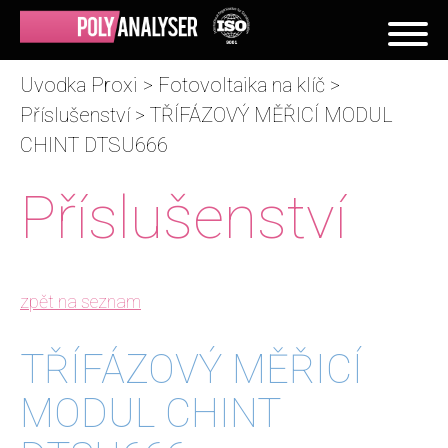
Uvodka Proxi
>
Fotovoltaika na klíč
>
Příslušenství
> TŘÍFÁZOVÝ MĚŘICÍ MODUL
CHINT DTSU666
Příslušenství
zpět na seznam
TŘÍFÁZOVÝ MĚŘICÍ
MODUL CHINT