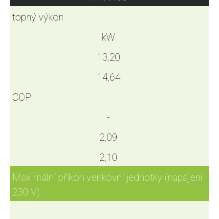
topný výkon
kW
13,20
14,64
COP
-
2,09
2,10
Maximální příkon venkovní jednotky (napájení
230 V)