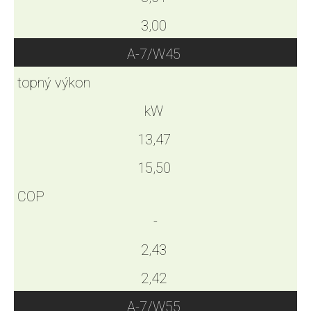
3,00
A-7/W45
topný výkon
kW
13,47
15,50
COP
-
2,43
2,42
A-7/W55