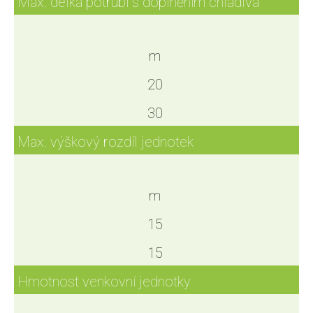
Max. délka potrubí s doplněním chladiva
m
20
30
Max. výškový rozdíl jednotek
m
15
15
Hmotnost venkovní jednotky