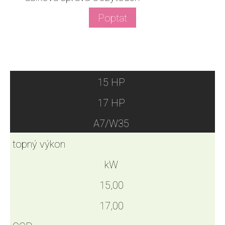
Poptat
15 HP
17 HP
A7/W35
topný výkon
kW
15,00
17,00