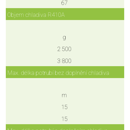
67
Objem chladiva R410A
g
2 500
3 800
Max. délka potrubí bez doplnění chladiva
m
15
15