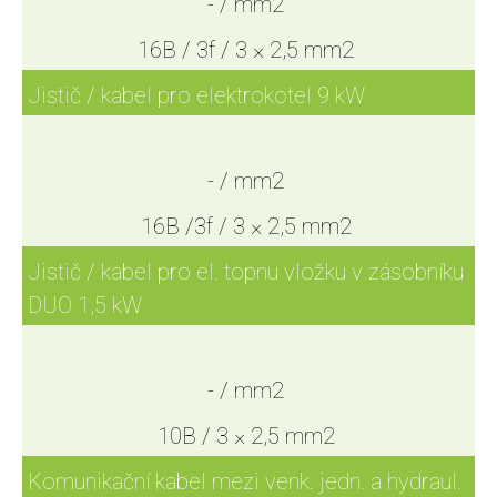
- / mm2
16B / 3f / 3 × 2,5 mm2
Jistič / kabel pro elektrokotel 9 kW
- / mm2
16B /3f / 3 × 2,5 mm2
Jistič / kabel pro el. topnu vložku v zásobníku
DUO 1,5 kW
- / mm2
10B / 3 × 2,5 mm2
Komunikační kabel mezi venk. jedn. a hydraul.