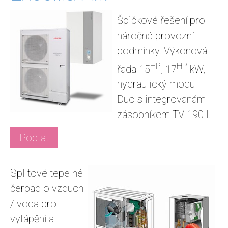
Špičkové řešení pro
náročné provozní
podmínky. Výkonová
HP
HP
řada 15
, 17
kW,
hydraulický modul
Duo s integrovanám
zásobníkem TV 190 l.
Poptat
Splitové tepelné
čerpadlo vzduch
/ voda pro
vytápění a