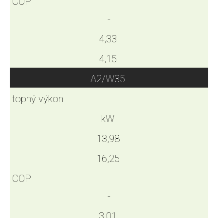
COP
-
4,33
4,15
A2/W35
topný výkon
kW
13,98
16,25
COP
-
3,01