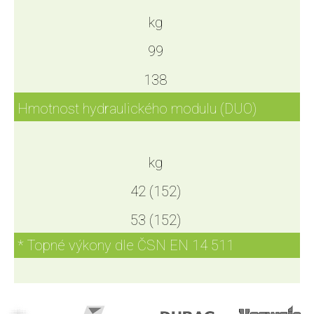
kg
99
138
Hmotnost hydraulického modulu (DUO)
kg
42 (152)
53 (152)
* Topné výkony dle ČSN EN 14 511