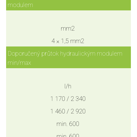
modulem
mm2
4 × 1,5 mm2
Doporučený průtok hydraulickým modulem
min/max
l/h
1 170 / 2 340
1 460 / 2 920
min. 600
min. 600