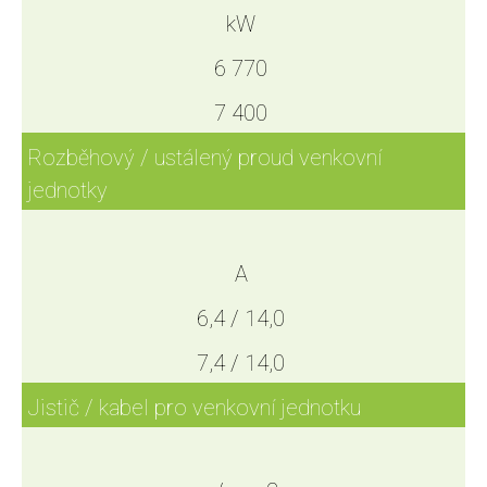
kW
6 770
7 400
Rozběhový / ustálený proud venkovní
jednotky
A
6,4 / 14,0
7,4 / 14,0
Jistič / kabel pro venkovní jednotku