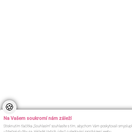
🍪
Na Vašem soukromí nám záleží
Stisknutím tlačítka „Souhlasím“ souhlasíte s tím, abychom Vám poskytovali smyslup
užitečné služby na základě Vašich údajů o sledování procházení webu.