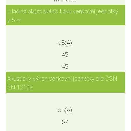
Hladina akustického tlaku venkovní jednotky
v 5 m
dB(A)
45
45
Akustický výkon venkovní jednotky dle ČSN
EN 12102
dB(A)
67