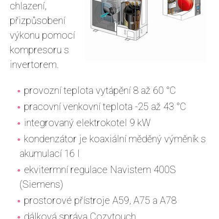
chlazení,
přizpůsobení
výkonu pomocí
kompresoru s
invertorem.
provozní teplota vytápění 8 až 60 °C
pracovní venkovní teplota -25 až 43 °C
integrovaný elektrokotel 9 kW
kondenzátor je koaxiální měděný výměník s
akumulací 16 l
ekvitermní regulace Navistem 400S
(Siemens)
prostorové přístroje A59, A75 a A78
dálková správa Cozytouch