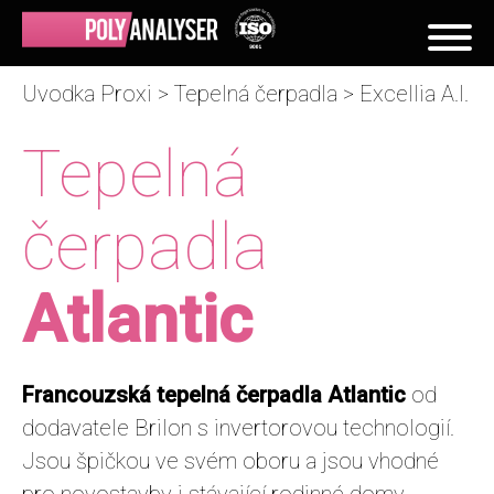
Uvodka Proxi
>
Tepelná čerpadla
> Excellia A.I.
Tepelná
čerpadla
Atlantic
Francouzská tepelná čerpadla Atlantic
od
dodavatele Brilon s invertorovou technologií.
Jsou špičkou ve svém oboru a jsou vhodné
pro novostavby i stávající rodinné domy.